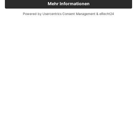
Fachspezifische
✓
Berechnungen
Korrekte Anwendung von
Branchenspezifische
✓
Normen und Richtlinien
Erstellung von
Funktionsschemata und
✓
Detaildarstellungen